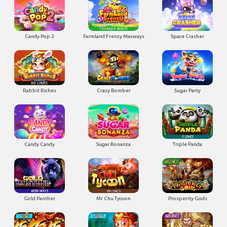
Rabbit Riches
Crazy Bomber
Sugar Party
Candy Candy
Sugar Bonanza
Triple Panda
Gold Panther
Mr Chu Tycoon
Prosperity Gods
Golden Monkey
FaFaFa
Ho Yeah Monkey