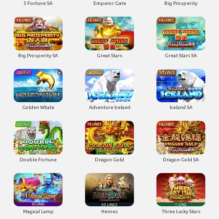
Golden Whale
Adventure Iceland
Iceland SA
Double Fortune
Dragon Gold
Dragon Gold SA
Magical Lamp
Heroes
Three Lucky Stars
Dragon Empire
Money Mouse
Book of Myth