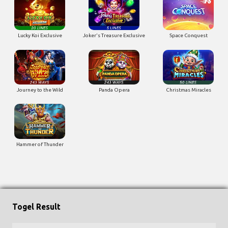
Journey to the Wild
Panda Opera
Christmas Miracles
Hammer of Thunder
Togel Result
TOTO MACAU
08-08-2026
0342
OREGON3
08-08-2026
1535
OREGON6
08-08-2026
6079