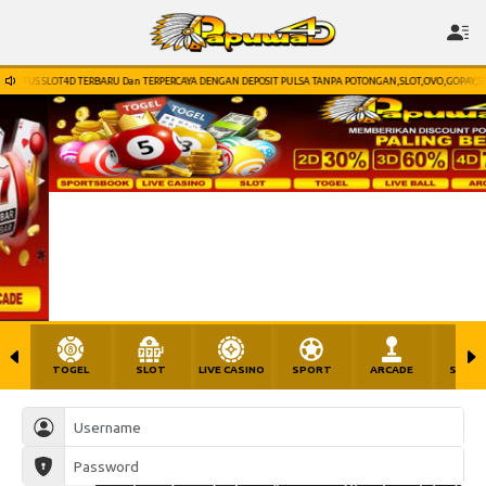
D TERBARU Dan TERPERCAYA DENGAN DEPOSIT PULSA TANPA POTONGAN,SLOT,OVO,GOPAY,SLOT DANA.
TOGEL
SLOT
LIVE CASINO
SPORT
ARCADE
SABU
Remember Me
Masuk