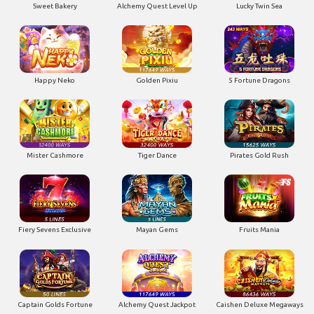
Mister Cashmore
Tiger Dance
Pirates Gold Rush
Fiery Sevens Exclusive
Mayan Gems
Fruits Mania
Captain Golds Fortune
Alchemy Quest Jackpot
Caishen Deluxe Megaways
Lucky Snake Wheel
Fiery Sevens Hot 5
Fiery Sevens Hot 20