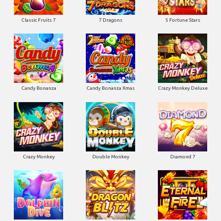
Candy Bonanza
Candy Bonanza Xmas
Crazy Monkey Deluxe
Crazy Monkey
Double Monkey
Diamond 7
Dolphin dive
Dragon Blitz
Eternal Fire