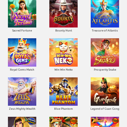
Royal Gems Match
Win Win Neko
Prosperity Snake
Zeus Mighty Wealth
Blue Phantom
Legend of Guan Gong
Cleopatra Fortune
Aztec Gold Treasure
Mahjong Phoenix