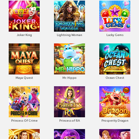
Maya Quest
Mr. Hippo
Ocean Chest
Princess Of Crime
Princess of RA
Prosperity Dragon
Ricky Tycoon
Shake Boom Boom
Shake Thai Thai