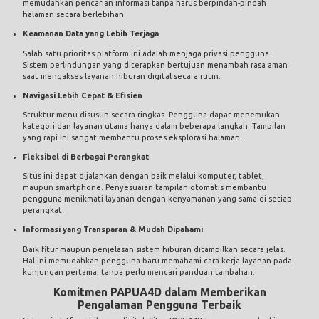
Navigasi Lebih Cepat & Efisien
Struktur menu disusun secara ringkas. Pengguna dapat menemukan
kategori dan layanan utama hanya dalam beberapa langkah. Tampilan
yang rapi ini sangat membantu proses eksplorasi halaman.
Fleksibel di Berbagai Perangkat
Situs ini dapat dijalankan dengan baik melalui komputer, tablet,
maupun smartphone. Penyesuaian tampilan otomatis membantu
pengguna menikmati layanan dengan kenyamanan yang sama di setiap
perangkat.
Informasi yang Transparan & Mudah Dipahami
Baik fitur maupun penjelasan sistem hiburan ditampilkan secara jelas.
Hal ini memudahkan pengguna baru memahami cara kerja layanan pada
kunjungan pertama, tanpa perlu mencari panduan tambahan.
Komitmen PAPUA4D dalam Memberikan
Pengalaman Pengguna Terbaik
Sebagai platform hiburan digital, Situs PAPUA4D terus memperbaiki
performa dan kualitas layanan untuk memberikan pengalaman yang
semakin baik dari waktu ke waktu. Fokus terhadap stabilitas,
kenyamanan, dan penyajian informasi yang transparan menjadi bagian
dari upaya jangka panjang dalam membangun layanan yang dapat
diandalkan. Dengan pendekatan tersebut, PAPUA4D berusaha menjadi
salah satu situs hiburan digital yang menghadirkan pengalaman lebih
menyenangkan, terstruktur, dan konsisten.