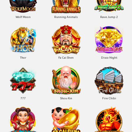
Wolf Moon
Running Animals
Rave Jump 2
Thor
Fa Cai Shen
Disco Night
777
Shou-Xin
Fire Chibi