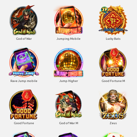
God of War
Jumping Mobile
Lucky Bats
Rave Jump mobile
Jump Higher
Good Fortune M
Good Fortune
God of War M
Zeus