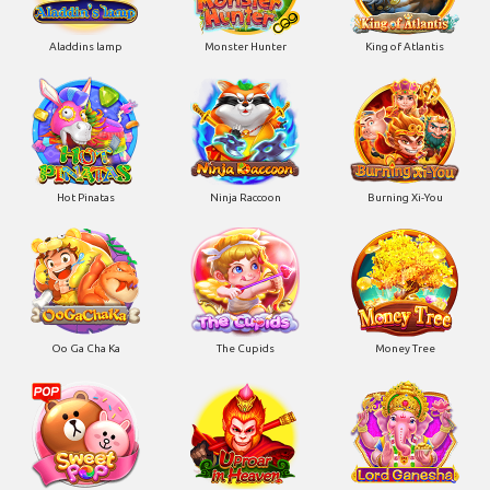
Aladdins lamp
Monster Hunter
King of Atlantis
Hot Pinatas
Ninja Raccoon
Burning Xi-You
Oo Ga Cha Ka
The Cupids
Money Tree