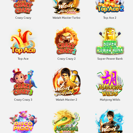
Crazy Crazy
Watah Master Turbo
Top Ace 2
Top Ace
Crazy Crazy 2
Super Power Bank
Crazy Crazy 3
Watah Master 2
Mahjong Wilds