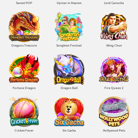
Sweet POP
Uproar in Heaven
Lord Ganesha
Dragons Treasure
Songkran Festival
Wing Chun
Fortune Dragon
Dragon Ball
Fire Queen 2
Cricket Fever
Six Gacha
Hollywood Pets