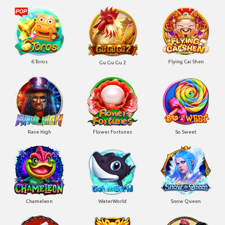
6 Toros
Flying Cai Shen
Gu Gu Gu 2
Rave High
Flower Fortunes
So Sweet
Chameleon
WaterWorld
Snow Queen