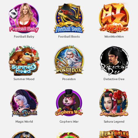
Football Baby
Football Boots
WonWonWon
Summer Mood
Poseidon
Detective Dee
Magic World
Gophers War
Sakura Legend