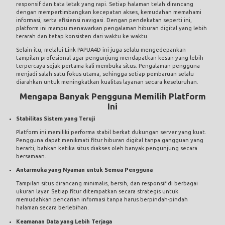
responsif dan tata letak yang rapi. Setiap halaman telah dirancang
dengan mempertimbangkan kecepatan akses, kemudahan memahami
informasi, serta efisiensi navigasi. Dengan pendekatan seperti ini,
platform ini mampu menawarkan pengalaman hiburan digital yang lebih
terarah dan tetap konsisten dari waktu ke waktu.
Selain itu, melalui Link PAPUA4D ini juga selalu mengedepankan
tampilan profesional agar pengunjung mendapatkan kesan yang lebih
terpercaya sejak pertama kali membuka situs. Pengalaman pengguna
menjadi salah satu fokus utama, sehingga setiap pembaruan selalu
diarahkan untuk meningkatkan kualitas layanan secara keseluruhan.
Mengapa Banyak Pengguna Memilih Platform
Ini
Stabilitas Sistem yang Teruji
Platform ini memiliki performa stabil berkat dukungan server yang kuat.
Pengguna dapat menikmati fitur hiburan digital tanpa gangguan yang
berarti, bahkan ketika situs diakses oleh banyak pengunjung secara
bersamaan.
Antarmuka yang Nyaman untuk Semua Pengguna
Tampilan situs dirancang minimalis, bersih, dan responsif di berbagai
ukuran layar. Setiap fitur ditempatkan secara strategis untuk
memudahkan pencarian informasi tanpa harus berpindah-pindah
halaman secara berlebihan.
Keamanan Data yang Lebih Terjaga