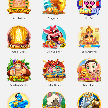
Acrobatics
Dragon Koi
Hot DJ
Greek Gods
Coin Spinner
Loy Krathong
King Kong Shake
Dollar Bomb
Ganesha Jr.