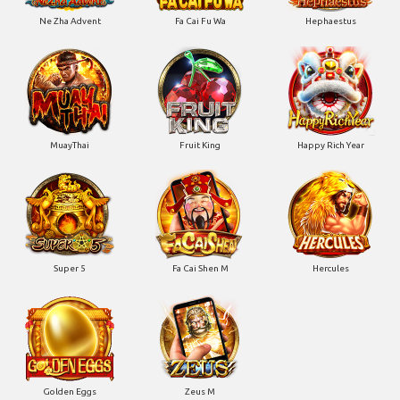
Ne Zha Advent
Fa Cai Fu Wa
Hephaestus
MuayThai
Fruit King
Happy Rich Year
Super 5
Fa Cai Shen M
Hercules
Golden Eggs
Zeus M