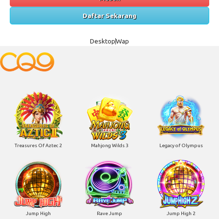
Daftar Sekarang
Desktop
Wap
Treasures Of Aztec 2
Mahjong Wilds 3
Legacy of Olympus
Jump High
Rave Jump
Jump High 2