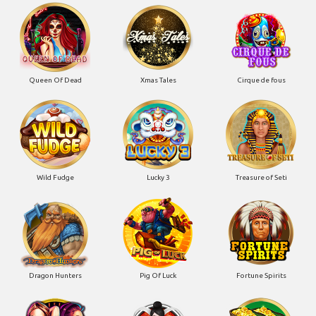
Queen Of Dead
Xmas Tales
Cirque de fous
Wild Fudge
Lucky 3
Treasure of Seti
Dragon Hunters
Pig Of Luck
Fortune Spirits