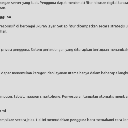
kungan server yang kuat. Pengguna dapat menikmati fitur hiburan digital tanpa
Rp.20,000
perm*** | Withdraw:
aan.
Rp.30,000
unja*** | Withdraw:
ngguna
 responsif di berbagai ukuran layar. Setiap fitur ditempatkan secara strateg
Rp.15,000
suar***i | Withdraw:
ihan.
Rp.15,000
int*** | Withdraw:
aga privasi pengguna. Sistem perlindungan yang diterapkan bertujuan menamba
Rp.30,000
dama*** | Withdraw:
Rp.25,000
cin*** | Withdraw:
na dapat menemukan kategori dan layanan utama hanya dalam beberapa langka
Rp.30,000
bali*** | Withdraw:
Rp.30,000
bana*** | Withdraw:
ui komputer, tablet, maupun smartphone. Penyesuaian tampilan otomatis memb
Rp.40,000
sil*** | Withdraw:
ami
Rp.20,000
nar*** | Withdraw:
itampilkan secara jelas. Hal ini memudahkan pengguna baru memahami cara ke
Rp.15,000
ell*** | Withdraw: