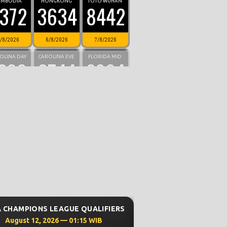
AMBODIA
HONGKONG
TOTO WUHAN
372
3634
8442
/8/2026
6/8/2026
7/8/2026
OLINA DAY
CAROLINA EVE
FLORIDA MID
200
2544
2994
/8/2026
7/8/2026
7/8/2026
OTBALL F24 ELITE CLUB FRIENDLY
August 7, 2026 — 20:45 WIB