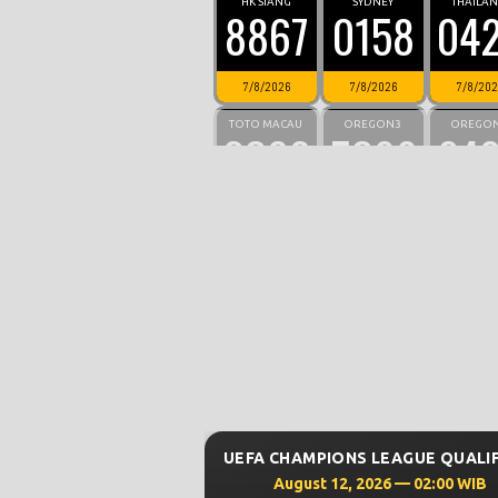
HK SIANG
SYDNEY
THAILA
8867
0158
04
7/8/2026
7/8/2026
7/8/20
TOTO MACAU
OREGON3
OREGO
6300
5398
24
7/8/2026
7/8/2026
7/8/20
UEFA CHAMPIONS LEAGUE QUALIF
August 11, 2026 — 22:59 WIB