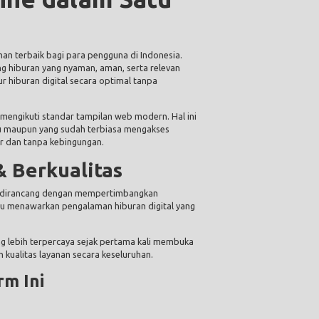
Rp.1,350,000
an terbaik bagi para pengguna di Indonesia.
Rp.1,010,000
g hiburan yang nyaman, aman, serta relevan
r hiburan digital secara optimal tanpa
Rp.1,970,000
mengikuti standar tampilan web modern. Hal ini
Rp.430,000
ru maupun yang sudah terbiasa mengakses
ar dan tanpa kebingungan.
Rp.1,670,000
& Berkualitas
Rp.1,090,000
lah dirancang dengan mempertimbangkan
mpu menawarkan pengalaman hiburan digital yang
Rp.1,380,000
Rp.1,940,000
ng lebih terpercaya sejak pertama kali membuka
kualitas layanan secara keseluruhan.
Rp.1,050,000
m Ini
Rp.400,000