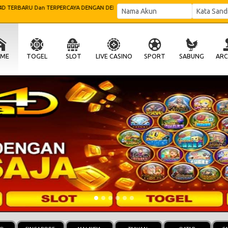
RU Dan TERPERCAYA DENGAN DEPOSIT PULSA TANPA POTONGAN,SLOT,OVO,GOPAY,S
ME
TOGEL
SLOT
LIVE CASINO
SPORT
SABUNG
ARC