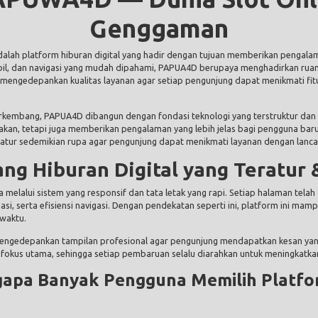
Genggaman
Rp.35,000
sito***l | Withdraw:
alah platform hiburan digital yang hadir dengan tujuan memberikan pengalam
Rp.20,000
sit*** | Withdraw:
bil, dan navigasi yang mudah dipahami, PAPUA4D berupaya menghadirkan ruan
 mengedepankan kualitas layanan agar setiap pengunjung dapat menikmati fitu
Rp.25,000
mut*** | Withdraw:
berkembang, PAPUA4D dibangun dengan fondasi teknologi yang terstruktur dan 
Rp.30,000
alm*** | Withdraw:
akan, tetapi juga memberikan pengalaman yang lebih jelas bagi pengguna ba
i diatur sedemikian rupa agar pengunjung dapat menikmati layanan dengan lanc
Rp.20,000
novit***ri | Withdraw:
g Hiburan Digital yang Teratur 
Rp.15,000
uta*** | Withdraw:
 melalui sistem yang responsif dan tata letak yang rapi. Setiap halaman te
, serta efisiensi navigasi. Dengan pendekatan seperti ini, platform ini ma
Rp.40,000
ver*** | Withdraw:
 waktu.
Rp.35,000
iswah***i | Withdraw:
lu mengedepankan tampilan profesional agar pengunjung mendapatkan kesan ya
fokus utama, sehingga setiap pembaruan selalu diarahkan untuk meningkatkan 
Rp.35,000
usa*** | Withdraw:
apa Banyak Pengguna Memilih Platfor
Rp.25,000
gila*** | Withdraw: