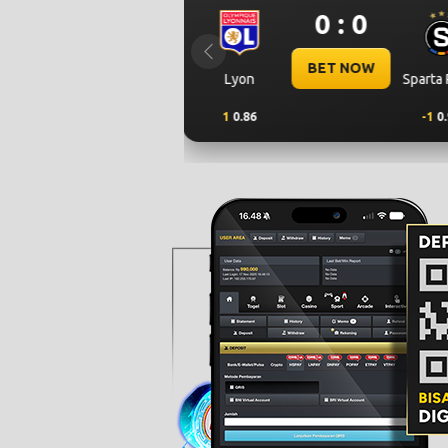
0 : 0
Previous
BET NOW
Union 
Bodo Glimt
Gill
0.75
0.82
-0.75