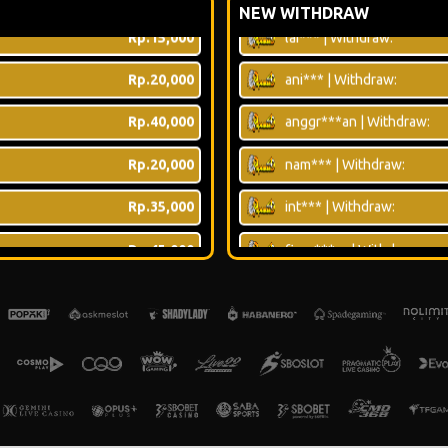
NEW WITHDRAW
Rp.20,000
ani*** | Withdraw:
Rp.40,000
anggr***an | Withdraw:
Rp.20,000
nam*** | Withdraw:
Rp.35,000
int*** | Withdraw:
Rp.45,000
firga***ro | Withdraw:
Rp.40,000
bana*** | Withdraw:
Rp.25,000
kama*** | Withdraw:
Rp.10,000
alm*** | Withdraw:
Rp.10,000
harj*** | Withdraw:
Rp.10,000
tam*** | Withdraw: