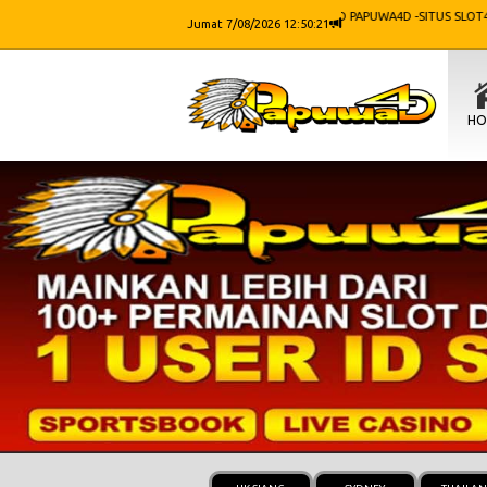
WELCOME TO PAPUWA4D -SITUS SLOT4D TERBA
Jumat 7/08/2026 12:50:23
HO