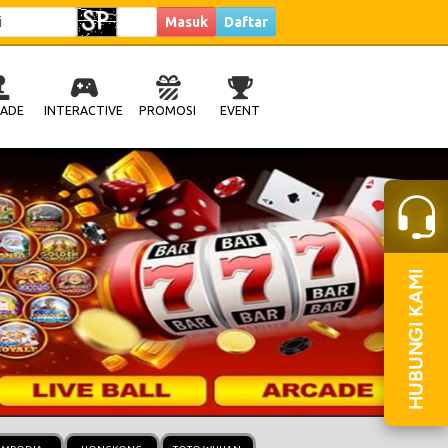
LOT DANA.
WELCOME TO PAPUWA4D -SITUS SLOT4D TERBARU Dan TER
Masuk
Daftar
ADE
INTERACTIVE
PROMOSI
EVENT