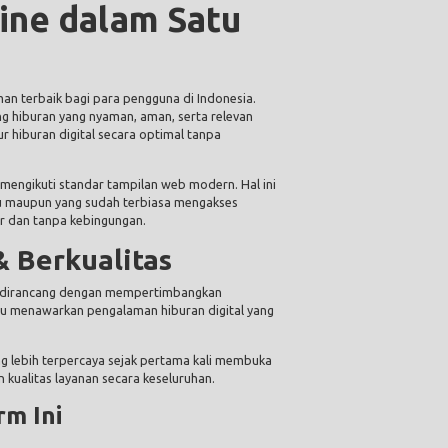
ne dalam Satu
Rp.360,000
Rp.1,160,000
an terbaik bagi para pengguna di Indonesia.
Rp.1,850,000
g hiburan yang nyaman, aman, serta relevan
r hiburan digital secara optimal tanpa
Rp.440,000
Rp.1,630,000
mengikuti standar tampilan web modern. Hal ini
ru maupun yang sudah terbiasa mengakses
ar dan tanpa kebingungan.
Rp.640,000
& Berkualitas
Rp.850,000
lah dirancang dengan mempertimbangkan
mpu menawarkan pengalaman hiburan digital yang
Rp.100,000
Rp.860,000
ng lebih terpercaya sejak pertama kali membuka
kualitas layanan secara keseluruhan.
Rp.1,710,000
m Ini
Rp.520,000