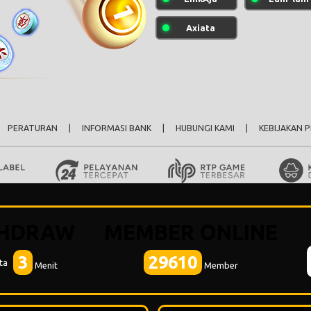
Axiata
PERATURAN
|
INFORMASI BANK
|
HUBUNGI KAMI
|
KEBIJAKAN P
Rp.20,000
iswah***i | Withdraw:
Rp.30,000
novit***ri | Withdraw:
THDRAW
MEMBER ONLINE
Rp.35,000
sit*** | Withdraw:
3
29610
ta
Menit
Member
Rp.30,000
ell*** | Withdraw:
Rp.15,000
lai*** | Withdraw: