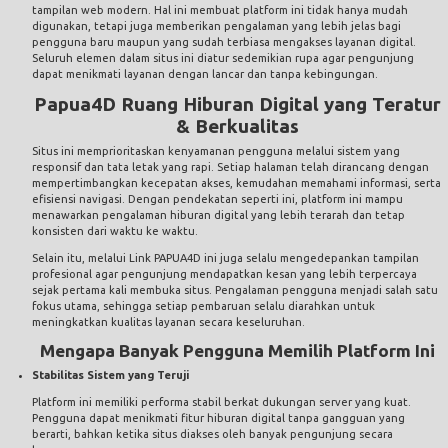
tampilan web modern. Hal ini membuat platform ini tidak hanya mudah
digunakan, tetapi juga memberikan pengalaman yang lebih jelas bagi
pengguna baru maupun yang sudah terbiasa mengakses layanan digital.
Seluruh elemen dalam situs ini diatur sedemikian rupa agar pengunjung
dapat menikmati layanan dengan lancar dan tanpa kebingungan.
Papua4D Ruang Hiburan Digital yang Teratur
& Berkualitas
Situs ini memprioritaskan kenyamanan pengguna melalui sistem yang
responsif dan tata letak yang rapi. Setiap halaman telah dirancang dengan
mempertimbangkan kecepatan akses, kemudahan memahami informasi, serta
efisiensi navigasi. Dengan pendekatan seperti ini, platform ini mampu
menawarkan pengalaman hiburan digital yang lebih terarah dan tetap
konsisten dari waktu ke waktu.
Selain itu, melalui Link PAPUA4D ini juga selalu mengedepankan tampilan
profesional agar pengunjung mendapatkan kesan yang lebih terpercaya
sejak pertama kali membuka situs. Pengalaman pengguna menjadi salah satu
fokus utama, sehingga setiap pembaruan selalu diarahkan untuk
meningkatkan kualitas layanan secara keseluruhan.
Mengapa Banyak Pengguna Memilih Platform Ini
Stabilitas Sistem yang Teruji
Platform ini memiliki performa stabil berkat dukungan server yang kuat.
Pengguna dapat menikmati fitur hiburan digital tanpa gangguan yang
berarti, bahkan ketika situs diakses oleh banyak pengunjung secara