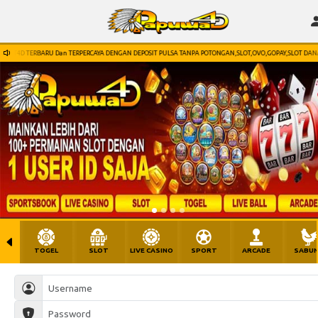
4D TERBARU Dan TERPERCAYA DENGAN DEPOSIT PULSA TANPA POTONGAN,SLOT,OVO,GOPAY,SLOT DANA.
TOGEL
SLOT
LIVE CASINO
SPORT
ARCADE
SABU