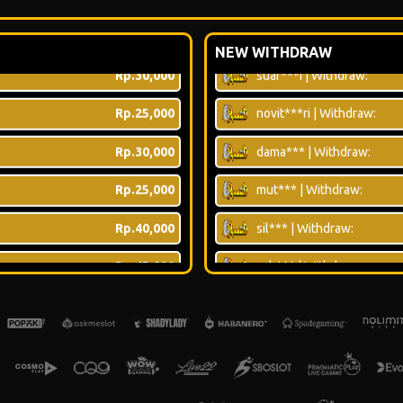
Rp.10,000
int*** | Withdraw:
Rp.30,000
suar***i | Withdraw:
NEW WITHDRAW
Rp.25,000
novit***ri | Withdraw:
Rp.30,000
dama*** | Withdraw:
Rp.25,000
mut*** | Withdraw:
Rp.40,000
sil*** | Withdraw:
Rp.45,000
sab*** | Withdraw:
Rp.10,000
kama*** | Withdraw:
Rp.20,000
nad*** | Withdraw:
Rp.45,000
ani*** | Withdraw:
Rp.40,000
bana*** | Withdraw: