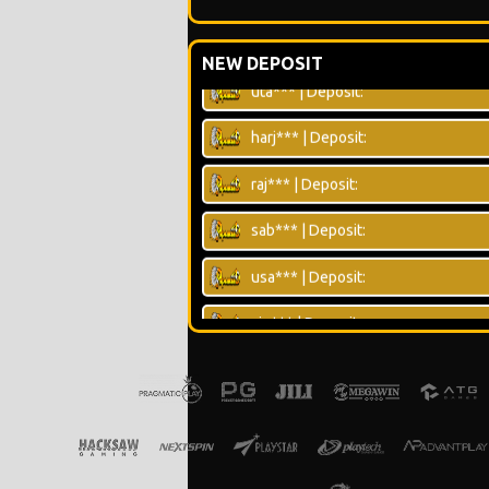
jam*** | Deposit:
uta*** | Deposit:
NEW DEPOSIT
harj*** | Deposit:
raj*** | Deposit:
sab*** | Deposit:
usa*** | Deposit:
cin*** | Deposit:
par*** | Deposit:
int*** | Deposit:
gal*** | Deposit:
usa*** | Deposit: