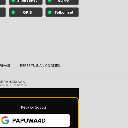
ShopeePay
GOPAY
QRIS
Telkomsel
RIVASI
|
PERSETUJUAN COOKIES
Rp.1,860,000
Rp.900,000
Ketik Di Google:
Rp.1,370,000
PAPUWA4D