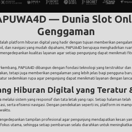
Rp.10,000
van*** | Withdraw:
PUWA4D — Dunia Slot Onli
Rp.30,000
iswah***i | Withdraw:
Genggaman
Rp.20,000
unja*** | Withdraw:
alah platform hiburan digital yang hadir dengan tujuan memberikan pengalam
Rp.25,000
purw***i | Withdraw:
bil, dan navigasi yang mudah dipahami, PAPUA4D berupaya menghadirkan ruan
 mengedepankan kualitas layanan agar setiap pengunjung dapat menikmati fitu
Rp.25,000
nam*** | Withdraw:
berkembang, PAPUA4D dibangun dengan fondasi teknologi yang terstruktur dan 
Rp.25,000
alm*** | Withdraw:
akan, tetapi juga memberikan pengalaman yang lebih jelas bagi pengguna ba
i diatur sedemikian rupa agar pengunjung dapat menikmati layanan dengan lanc
Rp.20,000
zami*** | Withdraw:
g Hiburan Digital yang Teratur 
Rp.30,000
uta*** | Withdraw:
 melalui sistem yang responsif dan tata letak yang rapi. Setiap halaman te
, serta efisiensi navigasi. Dengan pendekatan seperti ini, platform ini ma
Rp.30,000
rah*** | Withdraw:
 waktu.
Rp.10,000
perm*** | Withdraw:
lu mengedepankan tampilan profesional agar pengunjung mendapatkan kesan ya
fokus utama, sehingga setiap pembaruan selalu diarahkan untuk meningkatkan 
Rp.35,000
gal*** | Withdraw: