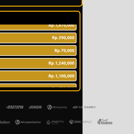
Rp.290,000
Rp.1,670,000
Rp.390,000
Rp.70,000
Rp.1,240,000
Rp.1,100,000
Rp.350,000
Rp.1,080,000
Rp.1,300,000
Rp.1,450,000
Rp.290,000