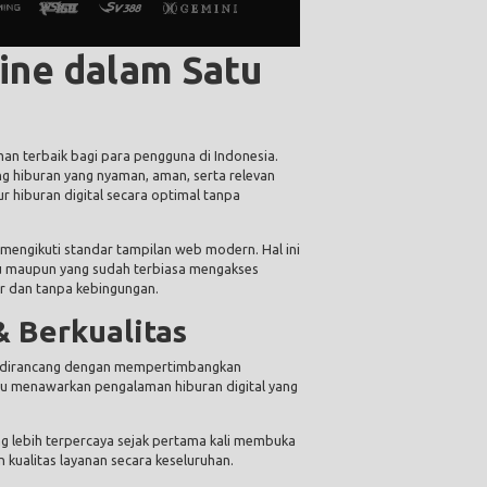
Rp.1,280,000
ne dalam Satu
Rp.1,760,000
Rp.1,040,000
an terbaik bagi para pengguna di Indonesia.
Rp.1,530,000
g hiburan yang nyaman, aman, serta relevan
r hiburan digital secara optimal tanpa
Rp.460,000
mengikuti standar tampilan web modern. Hal ini
Rp.1,000,000
ru maupun yang sudah terbiasa mengakses
ar dan tanpa kebingungan.
Rp.550,000
& Berkualitas
Rp.1,150,000
lah dirancang dengan mempertimbangkan
mpu menawarkan pengalaman hiburan digital yang
Rp.1,590,000
Rp.120,000
ng lebih terpercaya sejak pertama kali membuka
kualitas layanan secara keseluruhan.
Rp.1,070,000