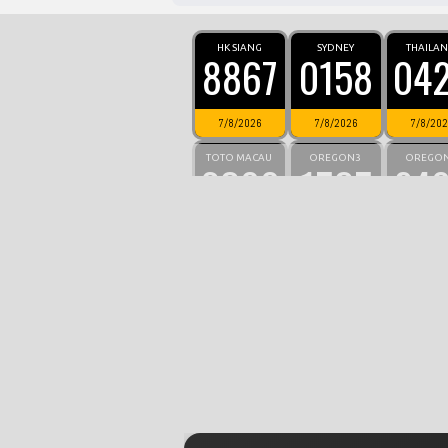
HK SIANG
SYDNEY
THAILA
8867
0158
04
7/8/2026
7/8/2026
7/8/20
TOTO MACAU
OREGON3
OREGO
6300
1535
24
7/8/2026
8/8/2026
7/8/20