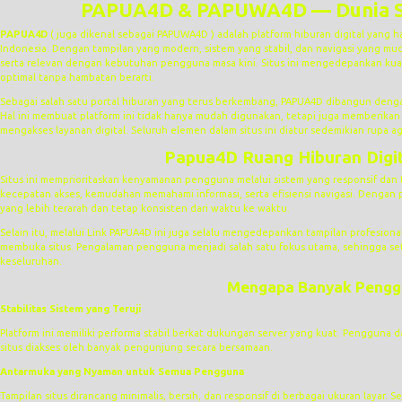
Selain itu, melalui Link PAPUA4D ini juga selalu mengedepankan tampilan profesion
membuka situs. Pengalaman pengguna menjadi salah satu fokus utama, sehingga set
keseluruhan.
Mengapa Banyak Penggu
Stabilitas Sistem yang Teruji
Platform ini memiliki performa stabil berkat dukungan server yang kuat. Pengguna d
situs diakses oleh banyak pengunjung secara bersamaan.
Antarmuka yang Nyaman untuk Semua Pengguna
Tampilan situs dirancang minimalis, bersih, dan responsif di berbagai ukuran layar.
tanpa harus berpindah-pindah halaman secara berlebihan.
Keamanan Data yang Lebih Terjaga
Salah satu prioritas platform ini adalah menjaga privasi pengguna. Sistem perlin
digital secara rutin.
Navigasi Lebih Cepat & Efisien
Struktur menu disusun secara ringkas. Pengguna dapat menemukan kategori dan la
proses eksplorasi halaman.
Fleksibel di Berbagai Perangkat
Situs ini dapat dijalankan dengan baik melalui komputer, tablet, maupun smartp
kenyamanan yang sama di setiap perangkat.