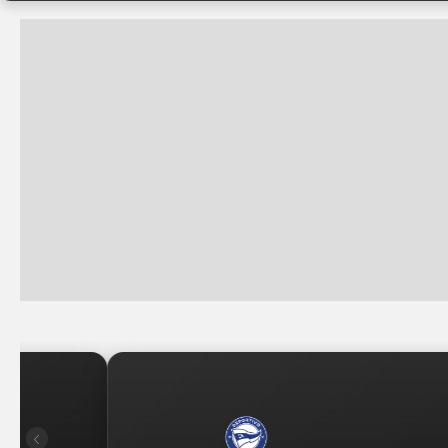
SPAIN 
August 16, 20
0 
Previous
BET
Alaves
0.00
0.62
Togel Result
TOTO MACAU