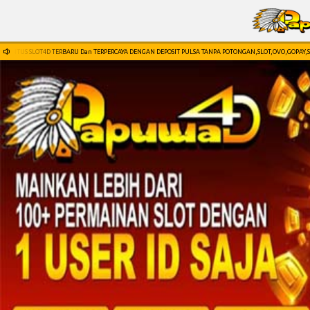
TERBARU Dan TERPERCAYA DENGAN DEPOSIT PULSA TANPA POTONGAN,SLOT,OVO,GOPAY,SLOT DANA.
TOGEL
SLOT
LIVE CASINO
SPORT
ARCADE
SABU