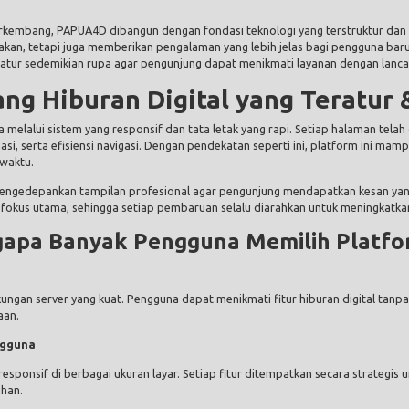
Rp.20,000
anggr***an | Withdraw:
berkembang, PAPUA4D dibangun dengan fondasi teknologi yang terstruktur dan 
akan, tetapi juga memberikan pengalaman yang lebih jelas bagi pengguna ba
Rp.15,000
mut*** | Withdraw:
i diatur sedemikian rupa agar pengunjung dapat menikmati layanan dengan lanc
Rp.10,000
zulka***in | Withdraw:
g Hiburan Digital yang Teratur 
 melalui sistem yang responsif dan tata letak yang rapi. Setiap halaman te
Rp.35,000
dama*** | Withdraw:
, serta efisiensi navigasi. Dengan pendekatan seperti ini, platform ini ma
 waktu.
Rp.30,000
usa*** | Withdraw:
lu mengedepankan tampilan profesional agar pengunjung mendapatkan kesan ya
Rp.35,000
rah*** | Withdraw:
fokus utama, sehingga setiap pembaruan selalu diarahkan untuk meningkatkan 
apa Banyak Pengguna Memilih Platfor
Rp.40,000
zami*** | Withdraw:
Rp.45,000
sito***l | Withdraw:
kungan server yang kuat. Pengguna dapat menikmati fitur hiburan digital tanpa
aan.
Rp.35,000
alm*** | Withdraw:
ngguna
Rp.25,000
novit***ri | Withdraw:
 responsif di berbagai ukuran layar. Setiap fitur ditempatkan secara strateg
ihan.
Rp.20,000
bali*** | Withdraw: