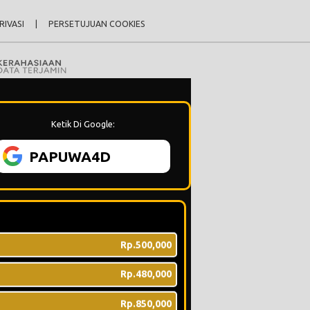
RIVASI
|
PERSETUJUAN COOKIES
Rp.1,020,000
Rp.240,000
Ketik Di Google:
Rp.560,000
PAPUWA4D
Rp.1,020,000
Rp.1,180,000
Rp.500,000
Rp.480,000
Rp.850,000
Rp.300,000