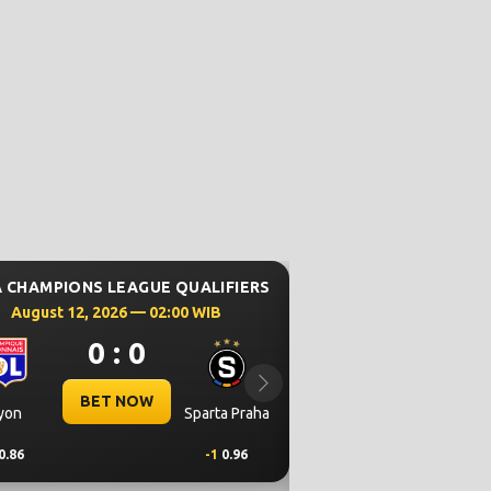
/8/2026
6/8/2026
7/8/2026
OTBALL F24 ELITE CLUB FRIENDLY
August 7, 2026 — 03:45 WIB
0 : 0
Next
BET NOW
ayern
e-Ajax
nchen
5
0.60
-0.5
-0.84