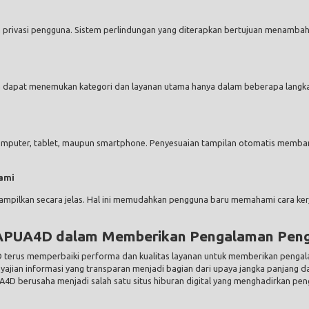
Rp.45,000
uta*** | Withdraw:
aga privasi pengguna. Sistem perlindungan yang diterapkan bertujuan menamba
Rp.40,000
gal*** | Withdraw:
Rp.30,000
sab*** | Withdraw:
na dapat menemukan kategori dan layanan utama hanya dalam beberapa langka
Rp.10,000
cin*** | Withdraw:
Rp.20,000
gila*** | Withdraw:
ui komputer, tablet, maupun smartphone. Penyesuaian tampilan otomatis memb
Rp.10,000
ell*** | Withdraw:
ami
Rp.25,000
int*** | Withdraw:
itampilkan secara jelas. Hal ini memudahkan pengguna baru memahami cara ke
Rp.35,000
jasm*** | Withdraw:
PUA4D dalam Memberikan Pengalaman Peng
4D terus memperbaiki performa dan kualitas layanan untuk memberikan pengal
Rp.40,000
firga***ro | Withdraw:
nyajian informasi yang transparan menjadi bagian dari upaya jangka panjan
4D berusaha menjadi salah satu situs hiburan digital yang menghadirkan pen
Rp.25,000
ani*** | Withdraw: