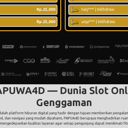
Rp.25,000
unja*** | Withdraw:
Rp.25,000
tam*** | Withdraw:
Rp.35,000
rah*** | Withdraw:
Rp.15,000
iswah***i | Withdraw:
Rp.20,000
maya***i | Withdraw:
Rp.15,000
nar*** | Withdraw:
Rp.20,000
raj*** | Withdraw:
PUWA4D — Dunia Slot Onli
Rp.35,000
sil*** | Withdraw:
Genggaman
Rp.45,000
sit*** | Withdraw:
alah platform hiburan digital yang hadir dengan tujuan memberikan pengalam
bil, dan navigasi yang mudah dipahami, PAPUA4D berupaya menghadirkan ruan
Rp.40,000
usa*** | Withdraw:
 mengedepankan kualitas layanan agar setiap pengunjung dapat menikmati fitu