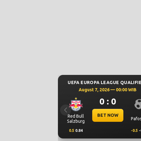
6/8/2026
7/8/2026
6/8/20
E-FOOTBALL F24 INTERNATIO
FRIENDLY
August 7, 2026 — 03:15 WIB
0 : 0
Previous
BET NOW
e-Hungary
e-Cro
0.00
-0.86
0.00