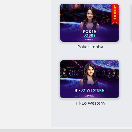
Poker Lobby
Hi-Lo Western