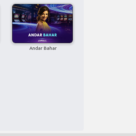
Andar Bahar