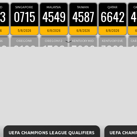
ND
SINGAPORE
MALAYSIA
TAIWAN
QATAR
C
43
0715
4549
4587
6642
4
26
5/8/2026
6/8/2026
6/8/2026
6/8/2026
6
N6
OREGON9
OREGON12
KENTUCKY MID
KENTUCKY EVE
CAR
06
0198
1593
5989
7029
1
26
7/8/2026
6/8/2026
7/8/2026
6/8/2026
7
CALIFORNIA
NEWYORK MID
NEWYORK EVE
1417
8391
8549
7/8/2026
7/8/2026
6/8/2026
IERS
E-FOOTBALL F24 ELITE CLUB FRIENDLY
E-FO