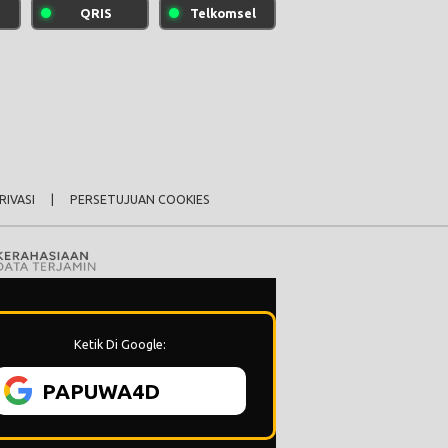
QRIS
Telkomsel
RIVASI
|
PERSETUJUAN COOKIES
Rp.1,150,000
Rp.1,380,000
Ketik Di Google:
Rp.620,000
PAPUWA4D
Rp.440,000
Rp.1,130,000