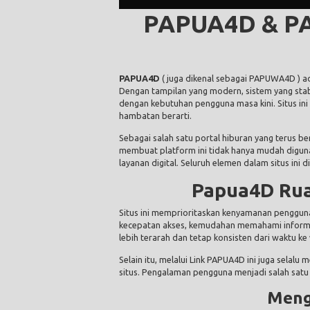
raj*** | Deposit:
PAPUA4D & PA
iswah***i | Deposit:
ani*** | Deposit:
PAPUA4D
( juga dikenal sebagai PAPUWA4D ) ad
Dengan tampilan yang modern, sistem yang sta
par*** | Deposit:
dengan kebutuhan pengguna masa kini. Situs ini
hambatan berarti.
ver*** | Deposit:
Sebagai salah satu portal hiburan yang terus 
membuat platform ini tidak hanya mudah digun
oktav***i | Deposit:
layanan digital. Seluruh elemen dalam situs in
Papua4D Ruan
harj*** | Deposit:
Situs ini memprioritaskan kenyamanan pengguna
sab*** | Deposit:
kecepatan akses, kemudahan memahami informasi
lebih terarah dan tetap konsisten dari waktu ke
alm*** | Deposit:
Selain itu, melalui Link PAPUA4D ini juga sela
situs. Pengalaman pengguna menjadi salah satu 
nar*** | Deposit:
Meng
bali*** | Deposit: