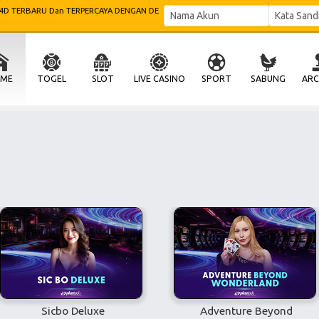
U Dan TERPERCAYA DENGAN DEPOSIT PULSA TANPA POTONGAN,SLOT,OVO,GOPAY,SL
ME
TOGEL
SLOT
LIVE CASINO
SPORT
SABUNG
ARC
Sicbo Deluxe
Adventure Beyond