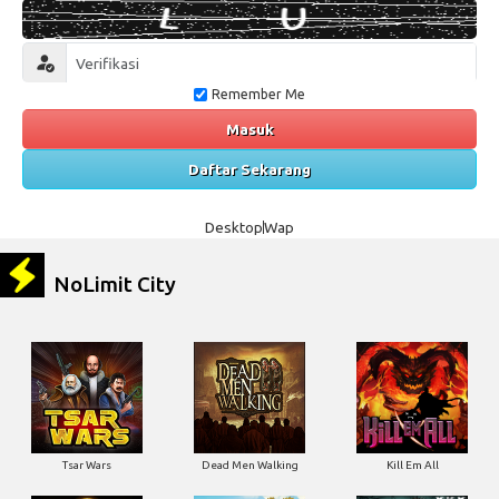
Daftar Sekarang
Desktop
Wap
NoLimit City
Tsar Wars
Dead Men Walking
Kill Em All
Mental
Duck Hunters
The Crypt