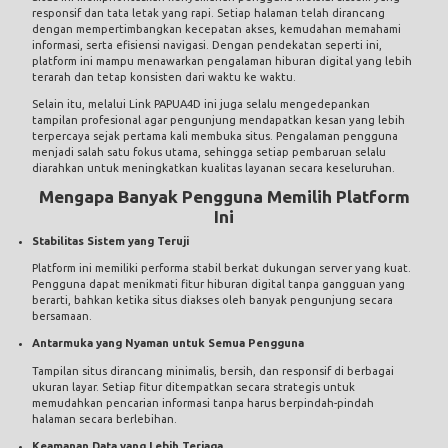
tampilan profesional agar pengunjung mendapatkan kesan yang lebih
terpercaya sejak pertama kali membuka situs. Pengalaman pengguna
menjadi salah satu fokus utama, sehingga setiap pembaruan selalu
diarahkan untuk meningkatkan kualitas layanan secara keseluruhan.
Mengapa Banyak Pengguna Memilih Platform
Ini
Stabilitas Sistem yang Teruji
Platform ini memiliki performa stabil berkat dukungan server yang kuat.
Pengguna dapat menikmati fitur hiburan digital tanpa gangguan yang
berarti, bahkan ketika situs diakses oleh banyak pengunjung secara
bersamaan.
Antarmuka yang Nyaman untuk Semua Pengguna
Tampilan situs dirancang minimalis, bersih, dan responsif di berbagai
ukuran layar. Setiap fitur ditempatkan secara strategis untuk
memudahkan pencarian informasi tanpa harus berpindah-pindah
halaman secara berlebihan.
Keamanan Data yang Lebih Terjaga
Salah satu prioritas platform ini adalah menjaga privasi pengguna.
Sistem perlindungan yang diterapkan bertujuan menambah rasa aman
saat mengakses layanan hiburan digital secara rutin.
Navigasi Lebih Cepat & Efisien
Struktur menu disusun secara ringkas. Pengguna dapat menemukan