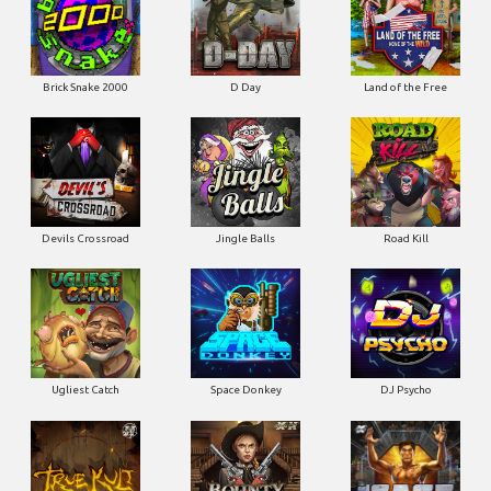
Devils Crossroad
Jingle Balls
Road Kill
Ugliest Catch
Space Donkey
DJ Psycho
True Kult
Bounty Hunters
The Cage