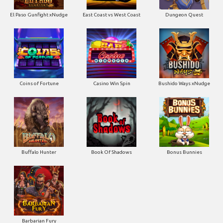
Coins of Fortune
Casino Win Spin
Bushido Ways xNudge
Buffalo Hunter
Book Of Shadows
Bonus Bunnies
Barbarian Fury
Togel Result