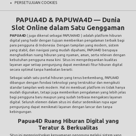
digital yang hadir dengan tujuan memberikan pengalaman terbaik bagi
para pengguna di Indonesia. Dengan tampilan yang modern, sistem
yang stabil, dan navigasi yang mudah dipahami, PAPUA4D berupaya
menghadirkan ruang hiburan yang nyaman, aman, serta relevan dengan
kebutuhan pengguna masa kini. Situs ini mengedepankan kualitas
layanan agar setiap pengunjung dapat menikmati fitur hiburan digital
secara optimal tanpa hambatan berarti.
Sebagai salah satu portal hiburan yang terus berkembang, PAPUA4D
dibangun dengan fondasi teknologi yang terstruktur dan mengikuti
standar tampilan web modern. Hal ini membuat platform ini tidak hanya
mudah digunakan, tetapi juga memberikan pengalaman yang lebih jelas
bagi pengguna baru maupun yang sudah terbiasa mengakses layanan
digital. Seluruh elemen dalam situs ini diatur sedemikian rupa agar
pengunjung dapat menikmati layanan dengan lancar dan tanpa
kebingungan.
Papua4D Ruang Hiburan Digital yang
Teratur & Berkualitas
Situs ini memprioritaskan kenyamanan pengguna melalui sistem yang
responsif dan tata letak yang rapi. Setiap halaman telah dirancang
dengan mempertimbangkan kecepatan akses, kemudahan memahami
informasi, serta efisiensi navigasi. Dengan pendekatan seperti ini,
platform ini mampu menawarkan pengalaman hiburan digital yang lebih
terarah dan tetap konsisten dari waktu ke waktu.
Selain itu, melalui Link PAPUA4D ini juga selalu mengedepankan