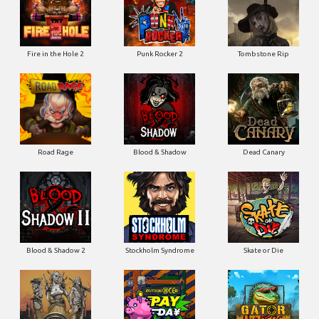
Road Rage
Blood & Shadow
Dead Canary
Blood & Shadow 2
Stockholm Syndrome
Skate or Die
Deadwood R.I.P
Outsourced Payday
Gator Hunters