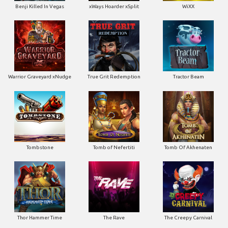
Warrior Graveyard xNudge
True Grit Redemption
Tractor Beam
Tombstone
Tomb of Nefertiti
Tomb Of Akhenaten
Thor Hammer Time
The Rave
The Creepy Carnival
The Border
Tesla Jolt
Starstruck