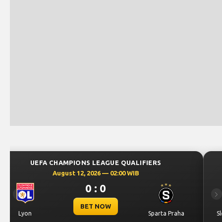
UEFA CHAMPIONS LEAGUE QUALIFIERS
August 12, 2026 — 01:15 WIB
0 : 0
Previous
Ne
BET NOW
aha
Slovan Bratislava
Mjallby