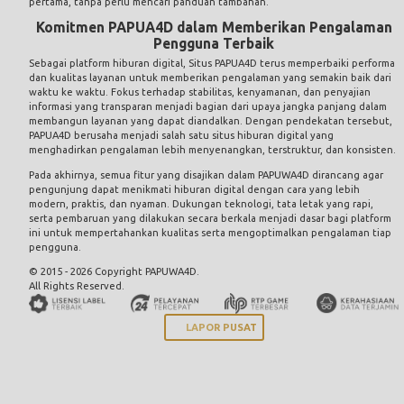
pertama, tanpa perlu mencari panduan tambahan.
Komitmen PAPUA4D dalam Memberikan Pengalaman
Pengguna Terbaik
Sebagai platform hiburan digital, Situs PAPUA4D terus memperbaiki performa
dan kualitas layanan untuk memberikan pengalaman yang semakin baik dari
waktu ke waktu. Fokus terhadap stabilitas, kenyamanan, dan penyajian
informasi yang transparan menjadi bagian dari upaya jangka panjang dalam
membangun layanan yang dapat diandalkan. Dengan pendekatan tersebut,
PAPUA4D berusaha menjadi salah satu situs hiburan digital yang
menghadirkan pengalaman lebih menyenangkan, terstruktur, dan konsisten.
Pada akhirnya, semua fitur yang disajikan dalam PAPUWA4D dirancang agar
pengunjung dapat menikmati hiburan digital dengan cara yang lebih
modern, praktis, dan nyaman. Dukungan teknologi, tata letak yang rapi,
serta pembaruan yang dilakukan secara berkala menjadi dasar bagi platform
ini untuk mempertahankan kualitas serta mengoptimalkan pengalaman tiap
pengguna.
© 2015 - 2026 Copyright PAPUWA4D.
All Rights Reserved.
LAPOR PUSAT