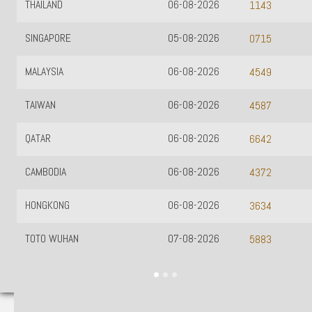
THAILAND
06-08-2026
1143
SINGAPORE
05-08-2026
0715
MALAYSIA
06-08-2026
4549
TAIWAN
06-08-2026
4587
QATAR
06-08-2026
6642
CAMBODIA
06-08-2026
4372
HONGKONG
06-08-2026
3634
TOTO WUHAN
07-08-2026
5883