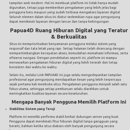
tampilan web modern. Hal ini membuat platform ini tidak hanya mudah
digunakan, tetapi juga memberikan pengalaman yang lebih jelas bagi
pengguna baru maupun yang sudah terbiasa mengakses layanan digital.
Seluruh elemen dalam situs ini diatur sedemikian rupa agar pengunjung
dapat menikmati layanan dengan lancar dan tanpa kebingungan.
Papua4D Ruang Hiburan Digital yang Teratur
& Berkualitas
Situs ini memprioritaskan kenyamanan pengguna melalui sistem yang
responsif dan tata letak yang rapi. Setiap halaman telah dirancang dengan
mempertimbangkan kecepatan akses, kemudahan memahami informasi, serta
efisiensi navigasi. Dengan pendekatan seperti ini, platform ini mampu
menawarkan pengalaman hiburan digital yang lebih terarah dan tetap
konsisten dari waktu ke waktu.
Selain itu, melalui Link PAPUA4D ini juga selalu mengedepankan tampilan
profesional agar pengunjung mendapatkan kesan yang lebih terpercaya
sejak pertama kali membuka situs. Pengalaman pengguna menjadi salah satu
fokus utama, sehingga setiap pembaruan selalu diarahkan untuk
meningkatkan kualitas layanan secara keseluruhan.
Mengapa Banyak Pengguna Memilih Platform Ini
Stabilitas Sistem yang Teruji
Platform ini memiliki performa stabil berkat dukungan server yang kuat.
Pengguna dapat menikmati fitur hiburan digital tanpa gangguan yang
berarti, bahkan ketika situs diakses oleh banyak pengunjung secara