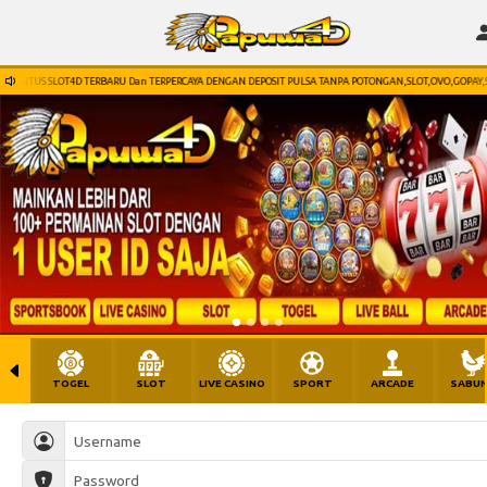
TUS SLOT4D TERBARU Dan TERPERCAYA DENGAN DEPOSIT PULSA TANPA POTONGAN,SLOT,OVO,GOPAY,SLOT 
TOGEL
SLOT
LIVE CASINO
SPORT
ARCADE
SABU