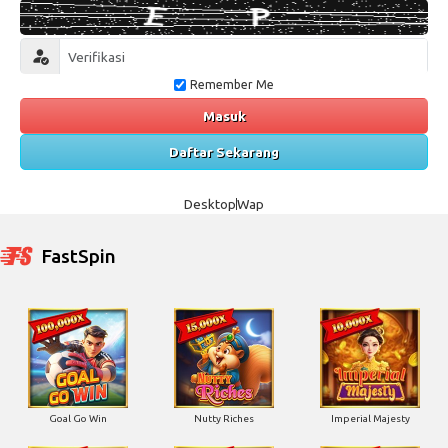
Daftar Sekarang
Desktop
Wap
FastSpin
Goal Go Win
Nutty Riches
Imperial Majesty
The Great Safari
Mahjong Princess
Adventure To The West