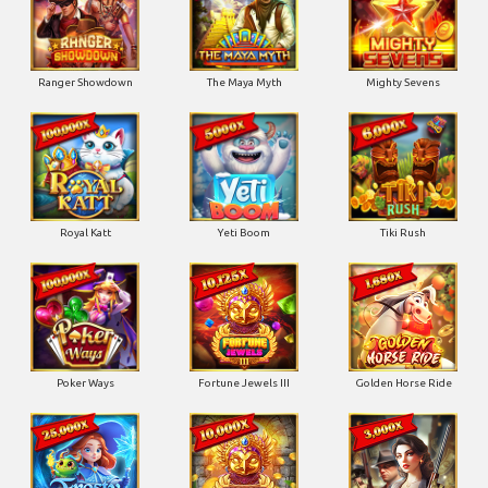
Royal Katt
Yeti Boom
Tiki Rush
Poker Ways
Fortune Jewels III
Golden Horse Ride
Frosty and Flamy
Fortune Jewels II
Wild Mafia