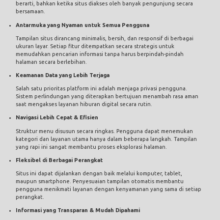
halaman secara berlebihan.
Keamanan Data yang Lebih Terjaga
Salah satu prioritas platform ini adalah menjaga privasi pengguna.
Sistem perlindungan yang diterapkan bertujuan menambah rasa aman
saat mengakses layanan hiburan digital secara rutin.
Navigasi Lebih Cepat & Efisien
Struktur menu disusun secara ringkas. Pengguna dapat menemukan
kategori dan layanan utama hanya dalam beberapa langkah. Tampilan
yang rapi ini sangat membantu proses eksplorasi halaman.
Fleksibel di Berbagai Perangkat
Situs ini dapat dijalankan dengan baik melalui komputer, tablet,
maupun smartphone. Penyesuaian tampilan otomatis membantu
pengguna menikmati layanan dengan kenyamanan yang sama di setiap
perangkat.
Informasi yang Transparan & Mudah Dipahami
Baik fitur maupun penjelasan sistem hiburan ditampilkan secara jelas.
Hal ini memudahkan pengguna baru memahami cara kerja layanan pada
kunjungan pertama, tanpa perlu mencari panduan tambahan.
Komitmen PAPUA4D dalam Memberikan
Pengalaman Pengguna Terbaik
Sebagai platform hiburan digital, Situs PAPUA4D terus memperbaiki