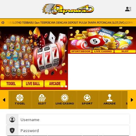
4D TERBARU Dan TERPERCAYA DENGAN DEPOSIT PULSA TANPA POTONGAN,SLOT,OVO,GOPAY,SLOT DANA.
TOGEL
SLOT
LIVE CASINO
SPORT
ARCADE
SABU
Remember Me
Masuk