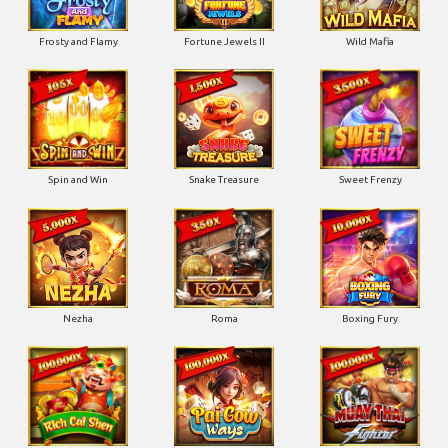
Spin and Win
Snake Treasure
Sweet Frenzy
Nezha
Roma
Boxing Fury
Rich Cai Shen
Pai Gow Ways
Muay Thai Fighter