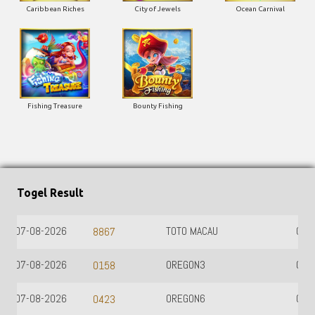
Fishing Treasure
Bounty Fishing
Togel Result
TOTO MACAU
07-08-2026
6300
OREGON3
08-08-2026
1535
OREGON6
08-08-2026
6079
OREGON9
08-08-2026
3397
OREGON12
07-08-2026
1233