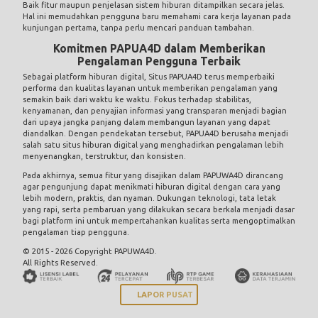
performa dan kualitas layanan untuk memberikan pengalaman yang
semakin baik dari waktu ke waktu. Fokus terhadap stabilitas,
kenyamanan, dan penyajian informasi yang transparan menjadi bagian
dari upaya jangka panjang dalam membangun layanan yang dapat
diandalkan. Dengan pendekatan tersebut, PAPUA4D berusaha menjadi
salah satu situs hiburan digital yang menghadirkan pengalaman lebih
menyenangkan, terstruktur, dan konsisten.
Pada akhirnya, semua fitur yang disajikan dalam PAPUWA4D dirancang
agar pengunjung dapat menikmati hiburan digital dengan cara yang
lebih modern, praktis, dan nyaman. Dukungan teknologi, tata letak
yang rapi, serta pembaruan yang dilakukan secara berkala menjadi dasar
bagi platform ini untuk mempertahankan kualitas serta mengoptimalkan
pengalaman tiap pengguna.
© 2015 - 2026 Copyright PAPUWA4D.
All Rights Reserved.
LAPOR PUSAT