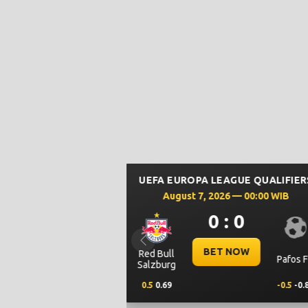
6/8/2026
7/8/2026
6/8/20
E-FOOTBALL F24 INTERNATIO
FRIENDLY
August 7, 2026 — 02:45 WIB
0 : 0
Previous
BET NOW
e-Italy
e-Wa
0.00
0.00
0.00