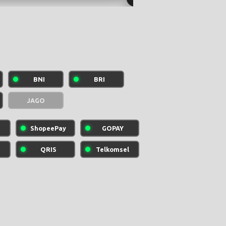
BNI
BRI
JAGO
ShopeePay
GOPAY
QRIS
Telkomsel