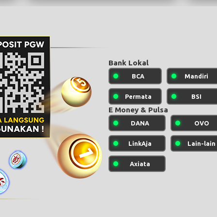
Bank Lokal
BCA
Mandiri
Permata
BSI
E Money & Pulsa
DANA
OVO
LinkAja
Lain-lain
Axiata