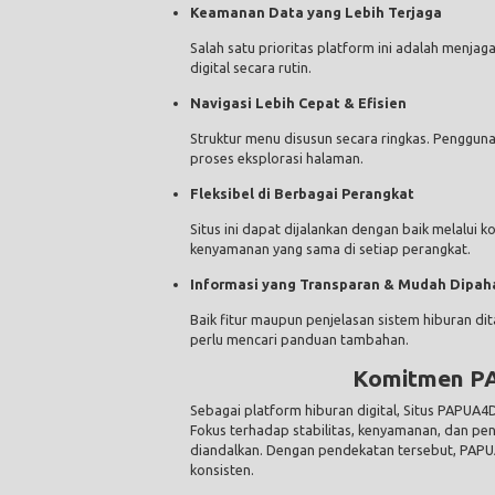
zami*** | Deposit:
Keamanan Data yang Lebih Terjaga
Salah satu prioritas platform ini adalah menj
alm*** | Deposit:
digital secara rutin.
ani*** | Deposit:
Navigasi Lebih Cepat & Efisien
Struktur menu disusun secara ringkas. Penggu
sil*** | Deposit:
proses eksplorasi halaman.
Fleksibel di Berbagai Perangkat
tam*** | Deposit:
Situs ini dapat dijalankan dengan baik melal
nad*** | Deposit:
kenyamanan yang sama di setiap perangkat.
Informasi yang Transparan & Mudah Dipah
harj*** | Deposit:
Baik fitur maupun penjelasan sistem hiburan d
firga***ro | Deposit:
perlu mencari panduan tambahan.
Komitmen PA
purw***i | Deposit:
Sebagai platform hiburan digital, Situs PAPUA
oktav***i | Deposit:
Fokus terhadap stabilitas, kenyamanan, dan pe
diandalkan. Dengan pendekatan tersebut, PAPUA
konsisten.
usa*** | Deposit: