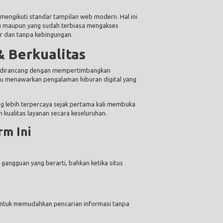
Rp.710,000
mengikuti standar tampilan web modern. Hal ini
ru maupun yang sudah terbiasa mengakses
ar dan tanpa kebingungan.
Rp.1,120,000
& Berkualitas
Rp.1,100,000
lah dirancang dengan mempertimbangkan
Rp.1,160,000
mpu menawarkan pengalaman hiburan digital yang
Rp.150,000
ng lebih terpercaya sejak pertama kali membuka
kualitas layanan secara keseluruhan.
Rp.1,860,000
m Ini
Rp.1,550,000
Rp.950,000
 gangguan yang berarti, bahkan ketika situs
Rp.830,000
is untuk memudahkan pencarian informasi tanpa
Rp.510,000