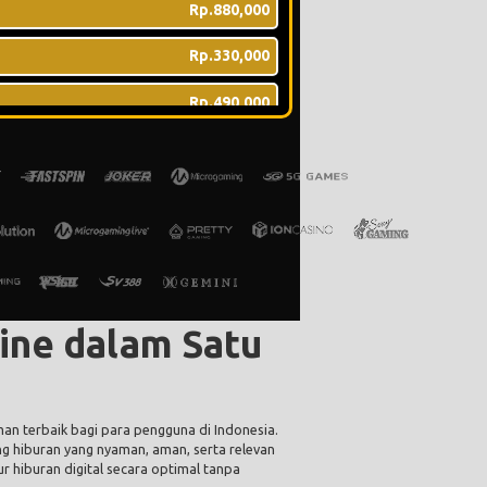
Rp.330,000
Rp.490,000
Rp.1,140,000
Rp.410,000
Rp.1,060,000
Rp.460,000
Rp.1,880,000
ne dalam Satu
Rp.170,000
Rp.170,000
Rp.90,000
an terbaik bagi para pengguna di Indonesia.
g hiburan yang nyaman, aman, serta relevan
r hiburan digital secara optimal tanpa
Rp.780,000