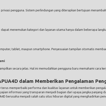
Rp.20,000
unja*** | Withdraw:
aga privasi pengguna. Sistem perlindungan yang diterapkan bertujuan menamba
Rp.40,000
zulka***in | Withdraw:
Rp.25,000
nad*** | Withdraw:
na dapat menemukan kategori dan layanan utama hanya dalam beberapa langka
Rp.40,000
firga***ro | Withdraw:
Rp.45,000
anggr***an | Withdraw:
ui komputer, tablet, maupun smartphone. Penyesuaian tampilan otomatis memb
Rp.40,000
gila*** | Withdraw:
ami
Rp.35,000
tam*** | Withdraw:
itampilkan secara jelas. Hal ini memudahkan pengguna baru memahami cara ke
Rp.45,000
rah*** | Withdraw:
PUA4D dalam Memberikan Pengalaman Peng
Rp.45,000
sito***l | Withdraw:
4D terus memperbaiki performa dan kualitas layanan untuk memberikan pengal
Rp.45,000
novit***ri | Withdraw:
nyajian informasi yang transparan menjadi bagian dari upaya jangka panjan
4D berusaha menjadi salah satu situs hiburan digital yang menghadirkan pen
Rp.15,000
van*** | Withdraw: