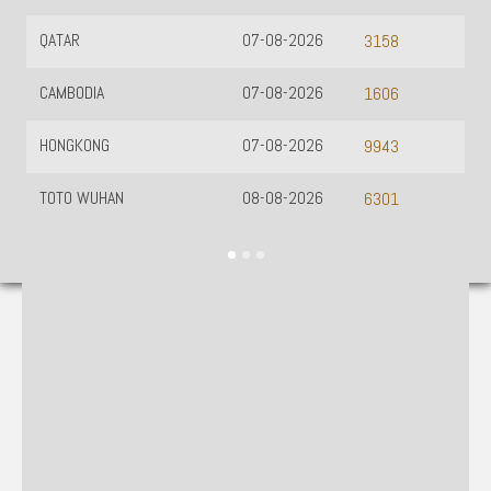
QATAR
07-08-2026
KEN
3158
CAMBODIA
07-08-2026
CAR
1606
HONGKONG
07-08-2026
CAR
9943
TOTO WUHAN
08-08-2026
FLO
6301