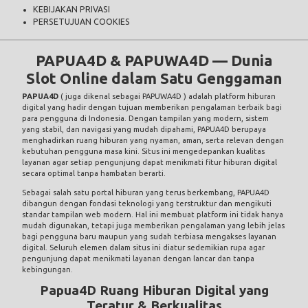
KEBIJAKAN PRIVASI
PERSETUJUAN COOKIES
PAPUA4D & PAPUWA4D — Dunia
Slot Online dalam Satu Genggaman
PAPUA4D
( juga dikenal sebagai PAPUWA4D ) adalah platform hiburan
digital yang hadir dengan tujuan memberikan pengalaman terbaik bagi
para pengguna di Indonesia. Dengan tampilan yang modern, sistem
yang stabil, dan navigasi yang mudah dipahami, PAPUA4D berupaya
menghadirkan ruang hiburan yang nyaman, aman, serta relevan dengan
kebutuhan pengguna masa kini. Situs ini mengedepankan kualitas
layanan agar setiap pengunjung dapat menikmati fitur hiburan digital
secara optimal tanpa hambatan berarti.
Sebagai salah satu portal hiburan yang terus berkembang, PAPUA4D
dibangun dengan fondasi teknologi yang terstruktur dan mengikuti
standar tampilan web modern. Hal ini membuat platform ini tidak hanya
mudah digunakan, tetapi juga memberikan pengalaman yang lebih jelas
bagi pengguna baru maupun yang sudah terbiasa mengakses layanan
digital. Seluruh elemen dalam situs ini diatur sedemikian rupa agar
pengunjung dapat menikmati layanan dengan lancar dan tanpa
kebingungan.
Papua4D Ruang Hiburan Digital yang
Teratur & Berkualitas