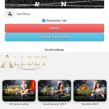
Remember Me
Masuk
Daftar Sekarang
Desktop
Wap
All Games Lobby
Quick Baccarat Q001
Roulette R001